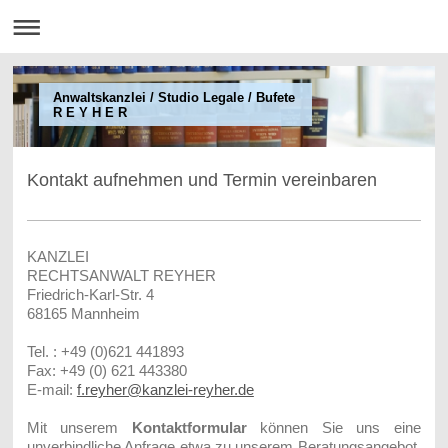
Anwaltskanzlei / Studio Legale / Bufete
R E Y H E R
Kontakt aufnehmen und Termin vereinbaren
KANZLEI
RECHTSANWALT REYHER
Friedrich-Karl-Str. 4
68165 Mannheim
Tel. : +49 (0)621 441893
Fax: +49 (0) 621 443380
E-mail:
f.reyher@kanzlei-reyher.de
Mit unserem
Kontaktformular
können Sie uns eine
unverbindliche Anfrage etwa zu unserem Beratungsangebot,